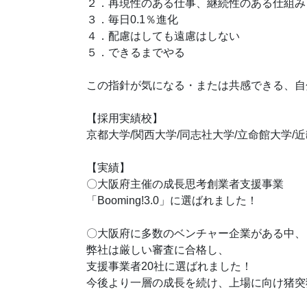
２．再現性のある仕事、継続性のある仕組み
３．毎日0.1％進化
４．配慮はしても遠慮はしない
５．できるまでやる
この指針が気になる・または共感できる、自
【採用実績校】
京都大学/関西大学/同志社大学/立命館大学/近
【実績】
〇大阪府主催の成長思考創業者支援事業
「Booming!3.0」に選ばれました！
〇大阪府に多数のベンチャー企業がある中、
弊社は厳しい審査に合格し、
支援事業者20社に選ばれました！
今後より一層の成長を続け、上場に向け猪突