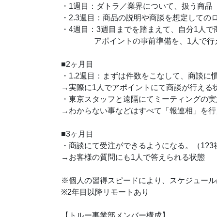
・1週目：ダトラ／業界について、扱う商品
・2.3週目：商品の説明や商談を想定しての
・4週目：3週目までを踏まえて、自分1人
アポイントの事前準備を、1人で行え
■2ヶ月目
・1.2週目：まずは件数をこなして、商談に
→実際に1人でアポイントにて商談が行える
・東京スタッフと遠隔にてミーティングの実
→わからない事などはすべて「報連相」を行
■3ヶ月目
・商談にて受注ができるようになる。（1?3
→お客様の質問にも1人で答えられる状態
※個人の習得スピードにより、スケジュール
※2年目以降リモートあり
【トルー事業部メンバー構成】