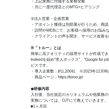
・上記業務に付随する業務全般
・月に一度代理店とのMTG+ヒアリング
②法人営業・企画営業
・アポイント獲得は別部署が行うため、商談
・訪問やWEBにて、お客様へ採用のお悩み
・クライアントの声を聞き、サービス改善を
※「トルー」とは
簡単に高クオリティの採用サイトが作成でき
Indeedを始め”求人ボックス”、”Googl
ビスです。
・導入企業数：約1,200社 ※2023年12月時
・商品ページ：https://toroo.jp/
◆研修内容
入社後、当社規定のカリキュラムや他業務の
実務については、OJTにて教えていきます。
■1ヶ月目